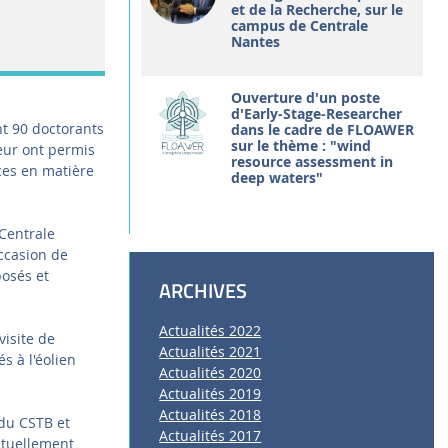
et de la Recherche, sur le
campus de Centrale
Nantes
Ouverture d'un poste
d'Early-Stage-Researcher
nt 90 doctorants
dans le cadre de FLOAWER
sur le thème : "wind
leur ont permis
resource assessment in
ces en matière
deep waters"
Centrale
occasion de
posés et
ARCHIVES
Actualités 2022
visite de
Actualités 2021
s à l'éolien
Actualités 2020
Actualités 2019
Actualités 2018
 du CSTB et
Actualités 2017
actuellement