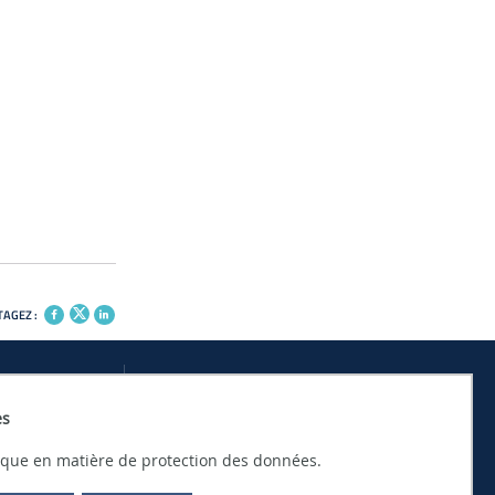
AGEZ :
Restons
ois
es
connectés
tique en matière de protection des données.
 DE STAGES AU