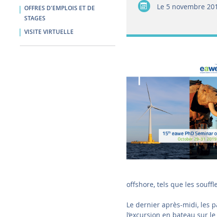
Le
5 novembre 20
OFFRES D'EMPLOIS ET DE
STAGES
VISITE VIRTUELLE
offshore, tels que les souffl
Le dernier après-midi, les p
l’excursion en bateau sur le