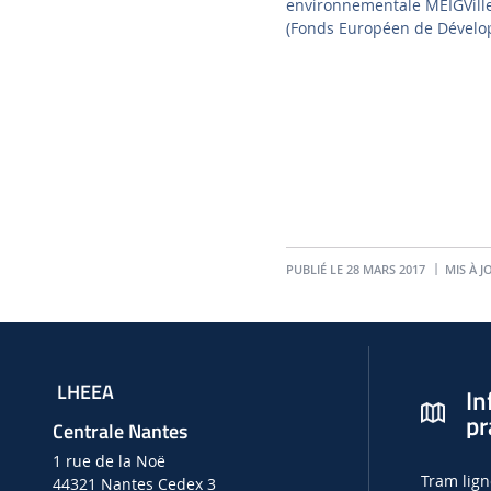
environnementale MEIGVille
(Fonds Européen de Dévelo
PUBLIÉ LE 28 MARS 2017
MIS À JO
LHEEA
In
pr
Centrale Nantes
1 rue de la Noë
Tram lign
44321 Nantes Cedex 3