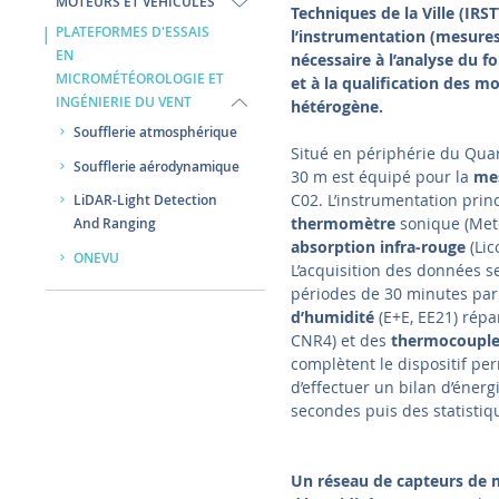
MOTEURS ET VÉHICULES
Techniques de la Ville (IR
PLATEFORMES D'ESSAIS
l’instrumentation (mesures
EN
nécessaire à l’analyse du 
MICROMÉTÉOROLOGIE ET
et à la qualification des m
INGÉNIERIE DU VENT
hétérogène.
Soufflerie atmosphérique
Situé en périphérie du Quar
Soufflerie aérodynamique
30 m est équipé pour la
mes
C02. L’instrumentation princ
LiDAR-Light Detection
thermomètre
sonique (Met
And Ranging
absorption infra-rouge
(Lic
ONEVU
L’acquisition des données se 
périodes de 30 minutes par
d’humidité
(E+E, EE21) répa
CNR4) et des
thermocouple
complètent le dispositif pe
d’effectuer un bilan d’éner
secondes puis des statistiq
Un réseau de capteurs de 