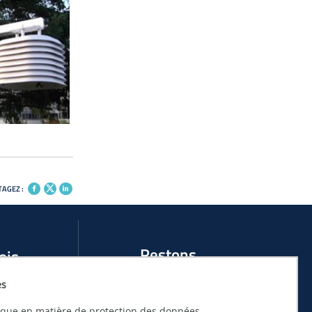
AGEZ :
Restons
ois
connectés
es
 DE STAGES AU
ACTUALITÉS ET ÉVÉNEMENTS DU LHEEA
tique en matière de protection des données.