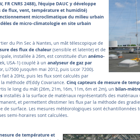
STV, FR CNRS 2488), l’équipe DAUC y développe
 de flux, vent, température et humidité)
fonctionnement microclimatique du milieu urbain
odèles de micro-climatologie en site urbain
tier du Pin Sec à Nantes, un mât télescopique de
ure des flux de chaleur
(sensible et latente) et de
ipale, installée à 26m, est constituée d’un
anémo-
ek, USA-1) couplé à un
analyseur de gaz par
or, Li7500 jusqu’en mai 2012, puis Licor 7200).
fait à 20Hz, puis les flux sont calculés par
 la méthode d’Eddy Covariance.
Cinq capteurs de
mesure de tempé
rtis le long du mât (26m, 21m, 16m, 11m, 6m et 2m), un
bilan-mètr
s
installés à la surface de matériaux représentatifs des matériaux
rmanent, et permettent d’estimer les flux par la méthode des gradi
gie de surface. Les mesures météorologiques sont échantillonnées t
ues semi-horaires sont calculées.
mesure de température et