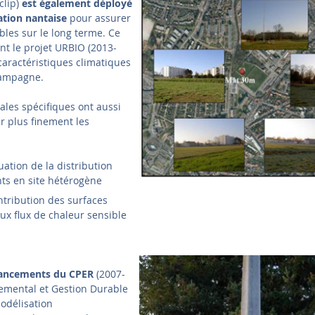
clip)
est également déployé
ation nantaise
pour assurer
ables sur le long terme. Ce
nt le projet URBIO (2013-
caractéristiques climatiques
-campagne.
es spécifiques ont aussi
er plus finement les
luation de la distribution
nts en site hétérogène
ontribution des surfaces
 aux flux de chaleur sensible
inancements du CPER
(2007-
nemental et Gestion Durable
modélisation