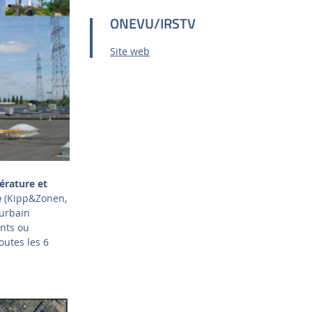
ONEVU/IRSTV
Site web
rature et
e
(Kipp&Zonen,
 urbain
ents ou
outes les 6