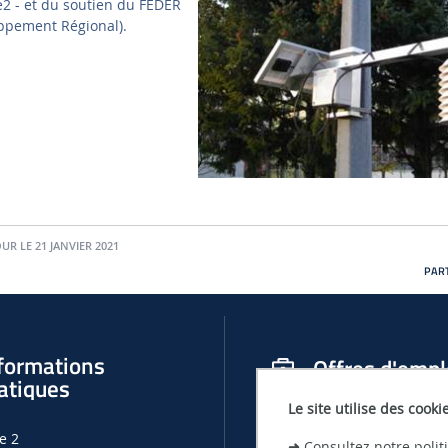
2 - et du soutien du FEDER
ppement Régional).
UR LE 21 JANVIER 2021
PART
formations
Offres d'empl
atiques
Le site utilise des cooki
OFFRES D'EMPLOIS, DE THÈSES ET
e 2
LHEEA
➜
Consultez notre poli