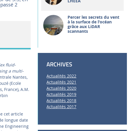
LHEEA
 passé 2
Percer les secrets du vent
à la surface de l'océan
grâce aux LiDAR
scannants
ARCHIVES
ex fluid-
ing a multi-
Actualités 2022
entrale Nantes,
Actualités 2021
ouzé (Ecole
Actualités 2020
, France), A.M.
Actualités 2019
rbin
Actualités 2018
Actualités 2017
 cet article
 de longue date
ine Engineering