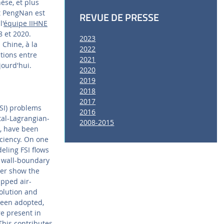
èse, et plus
t PengNan est
REVUE DE PRESSE
l'
équipe IIHNE
8 et 2020.
2023
Chine, à la
2022
tions entre
2021
ourd'hui.
2020
2019
2018
2017
FSI) problems
2016
al-Lagrangian-
2008-2015
), have been
iciency. On one
eling FSI flows
e wall-boundary
per show the
apped air-
volution and
been adopted,
e present in
This contributes