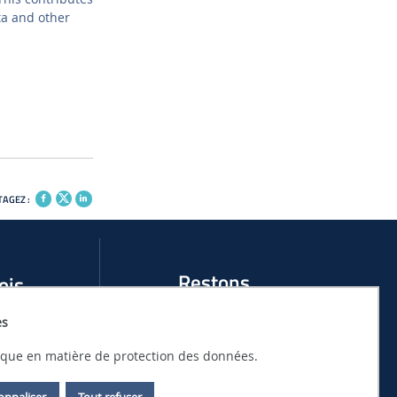
ta and other
AGEZ :
Restons
ois
connectés
es
 DE STAGES AU
ACTUALITÉS ET ÉVÉNEMENTS DU LHEEA
tique en matière de protection des données.
ANTES
onnaliser
Tout refuser