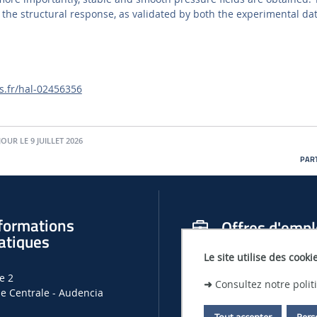
f the structural response, as validated by both the experimental da
es.fr/hal-02456356
JOUR LE 9 JUILLET 2026
PART
formations
Offres d'empl
atiques
Le site utilise des cooki
OFFRES D'EMPLOIS, DE THÈSES ET
e 2
LHEEA
➜
Consultez notre poli
le Centrale - Audencia
OFFRES D'EMPLOI À CENTRALE N
Tout accepter
Pers