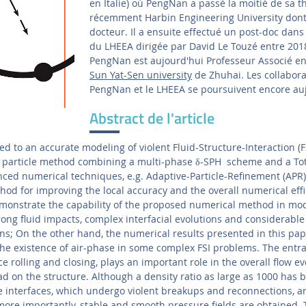
en Italie) où PengNan a passé la moitié de sa th
récemment Harbin Engineering University don
docteur. Il a ensuite effectué un post-doc dans 
du LHEEA dirigée par David Le Touzé entre 201
PengNan est aujourd'hui Professeur Associé en 
Sun Yat-Sen university
de Zhuhai. Les collabora
PengNan et le LHEEA se poursuivent encore auj
Abstract de l'article
ed to an accurate modeling of violent Fluid-Structure-Interaction (
 particle method combining a multi-phase δ-SPH scheme and a Tot
nced numerical techniques, e.g. Adaptive-Particle-Refinement (APR
thod for improving the local accuracy and the overall numerical eff
monstrate the capability of the proposed numerical method in mod
trong fluid impacts, complex interfacial evolutions and considerabl
; On the other hand, the numerical results presented in this pa
he existence of air-phase in some complex FSI problems. The entr
ce rolling and closing, plays an important role in the overall flow e
 on the structure. Although a density ratio as large as 1000 has 
 interfaces, which undergo violent breakups and reconnections, ar
more importantly, stable and smooth pressure fields are obtained. 