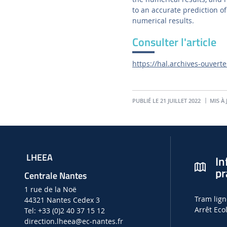
to an accurate prediction o
numerical results.
Consulter l'article
https://hal.archives-ouvert
PUBLIÉ LE 21 JUILLET 2022
MIS À 
LHEEA
In
pr
Centrale Nantes
1 rue de la Noë
Tram lign
44321 Nantes Cedex 3
Arrêt Eco
Tel: +33 (0)2 40 37 15 12
direction.lheea
@ec-nantes.fr