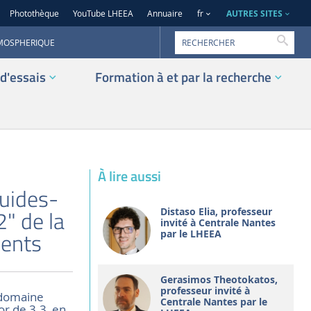
AUTRES SITES
Photothèque
YouTube LHEEA
Annuaire
fr
Reche
TMOSPHERIQUE
d'essais
Formation à et par la recherche
À lire aussi
luides-
2" de la
Distaso Elia, professeur
invité à Centrale Nantes
ments
par le LHEEA
Gerasimos Theotokatos,
professeur invité à
 domaine
Centrale Nantes par le
r de 3.3, en