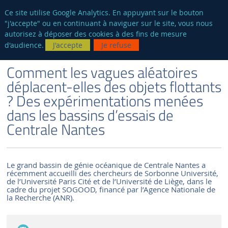
fr
AUTRES SITES
Ce site utilise Google Analytics. En appuyant sur le bouton
"j'accepte" ou en continuant à naviguer sur le site, vous nous
Reche
autorisez à déposer des cookies à des fins de mesure
d'audience.
J'accepte
Je refuse
VERSION FRANÇAISE
LE LABORATOIRE
ACTUALITÉS ET ÉVÉNEMENTS
Comment les vagues aléatoires
déplacent-elles des objets flottants
? Des expérimentations menées
dans les bassins d’essais de
Centrale Nantes
Le grand bassin de génie océanique de Centrale Nantes a
récemment accueilli des chercheurs de Sorbonne Université,
de l’Université Paris Cité et de l’Université de Liège, dans le
cadre du projet SOGOOD, financé par l’Agence Nationale de
la Recherche (ANR).