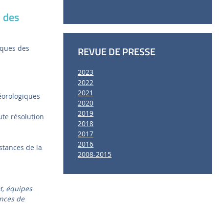
 des
iques des
REVUE DE PRESSE
2023
2022
2021
éorologiques
2020
2019
ute résolution
2018
2017
2016
stances de la
2008-2015
t, équipes
ences de