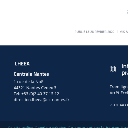
PUBLIÉ LE 28 FÉVRIER 2020
MIS À
LHEEA
In
pr
Centrale Nantes
1 rue de la Noë
Tram lign
44321 Nantes Cedex 3
Arrêt Eco
Tel: +33 (0)2 40 37 15 12
direction.lheea
@ec-nantes.fr
PLAN D'ACC
Ce site utilise Google Analytics. En appuyant sur le bouton "j'