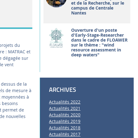
et de la Recherche, sur le
campus de Centrale
Nantes
Ouverture d'un poste
d'Early-Stage-Researcher
dans le cadre de FLOAWER
sur le thème : "wind
projets du
resource assessment in
ère : MATRAC et
deep waters"
ue dégagée sur
de vent
 dessus de la
ARCHIVES
uels de mesure à
nt moyennées à
Actualités 2022
s besoins
Actualités 2021
nt permet de
Actualités 2020
 de nouvelles
Actualités 2019
Actualités 2018
Actualités 2017