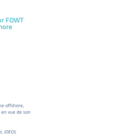
for FOWT
shore
e offshore,
 en vue de son
t, IDEOL