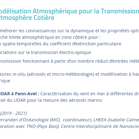
délisation Atmosphérique pour la Transmission
tmosphère Cotière
'améliorer les connaissances sur la dynamique et les propriétés opt
che limite atmosphérique en zone côtière pour :
s spatio-temporelles du coefficient d’extinction particulaire
ariations sur la transmission électro-optique
nsmission fonctionnant à partir d’un nombre réduit d’entrées mét
ures in-situ (aérosols et micro-météorologie) et modélisation à ha
rique
LIDAR à Penn-Avel :
Caractérisation du vent en mer à différentes di
tiel du LIDAR pour la mesure des aérosols marins
2019 - 2021)
erranéen d'Océanologie (MIO, coordinateur), LHEEA (Isabelle Calme
ration avec TNO (Pays Bas)), Centre Interdisciplinaire de Nanosci