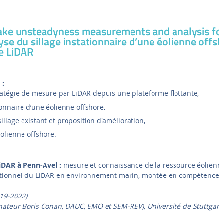
ke unsteadyness measurements and analysis 
se du sillage instationnaire d’une éolienne off
e LiDAR
 :
tégie de mesure par LiDAR depuis une plateforme flottante,
onnaire d’une éolienne offshore,
llage existant et proposition d'amélioration,
olienne offshore.
iDAR à Penn-Avel :
mesure et connaissance de la ressource éolienn
tionnel du LiDAR en environnement marin, montée en compétence
9-2022)
nateur Boris Conan, DAUC, EMO et SEM-REV), Université de Stuttgar