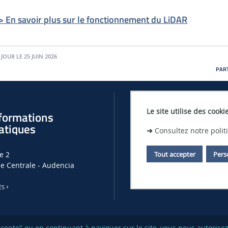
> En savoir plus sur le fonctionnement du LiDAR
 JOUR LE 25 JUIN 2026
PART
Le site utilise des cooki
formations
Offres d'empl
atiques
➜
Consultez notre poli
OFFRES D'EMPLOIS, DE THÈSES ET
Tout accepter
Pers
e 2
LHEEA
le Centrale - Audencia
OFFRES D'EMPLOI À CENTRALE N
ÈS
accepte" ou en continuant à naviguer sur le site, vous nous autoris