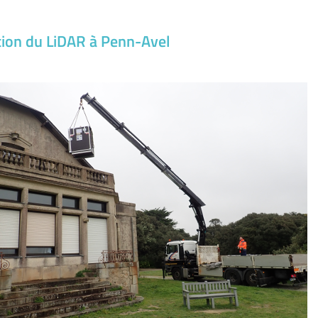
ation du LiDAR à Penn-Avel