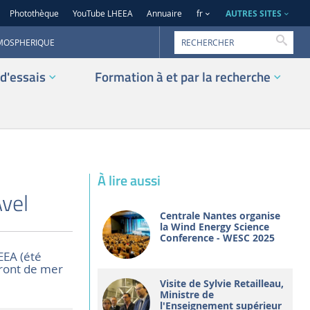
AUTRES SITES
Photothèque
YouTube LHEEA
Annuaire
fr
Reche
TMOSPHERIQUE
d'essais
Formation à et par la recherche
À lire aussi
vel
Centrale Nantes organise
la Wind Energy Science
Conference - WESC 2025
EEA (été
 front de mer
Visite de Sylvie Retailleau,
Ministre de
l'Enseignement supérieur