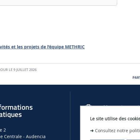
ivités et les projets de l’équipe METHRIC
JOUR LE 9 JUILLET 2026
PART
formations
Offres d'empl
atiques
Le site utilise des cooki
OFFRES D'EMPLOIS, DE THÈSES ET
e 2
➜
Consultez notre poli
LHEEA
le Centrale - Audencia
OFFRES D'EMPLOI À CENTRALE N