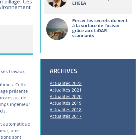
maillage. Ces
LHEEA
environnement
Percer les secrets du vent
à la surface de l'océan
grâce aux LiDAR
scannants
ARCHIVES
 ses travaux
Actualités 2022
itimes. Cette
Actualités 2021
lage présente
Actualités 2020
 processus de
Actualités 2019
temps ingénieur
Actualités 2018
cis.
Actualités 2017
nt automatique
neur, une
ations sont