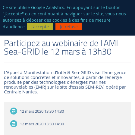
fr
AUTRES SITES
Ce site utilise Google Analytics. En appuyant sur le bouton
"j'accepte" ou en continuant à naviguer sur le site, vous nous
Reche
autorisez à déposer des cookies à des fins de mesure
d'audience.
J'accepte
Je refuse
VERSION FRANÇAISE
LE LABORATOIRE
ACTUALITÉS ET ÉVÉNEMENTS
Participez au webinaire de l'AMI
Sea-GRID le 12 mars à 13h30
L’Appel à Manifestation d’Intérêt Sea-GRID vise l’émergence
de solutions concrètes et innovantes, à partir de l’énergie
produite par des technologies d’énergies marines
renouvelables (EMR) sur le site d’essais SEM-REV, opéré par
Centrale Nantes.
12 mars 2020
13:30 14:30
12 mars 2020
13:30 14:30