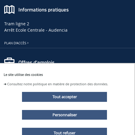
Informations pratiques
Tram ligne 2
Arrêt Ecole Centrale - Audencia
PLAN D'ACCÈS
Offres d'emplois
Le site utilise des cookies
OFFRES D'EMPLOIS, DE THÈSES ET DE STAGES AU LHEEA
➜
Consultez notre politique en matière de protection des données.
OFFRES D'EMPLOI À CENTRALE NANTES
Tout accepter
Restons connectés
Personnaliser
ACTUALITÉS ET ÉVÉNEMENTS DU LHEEA
Tout refuser