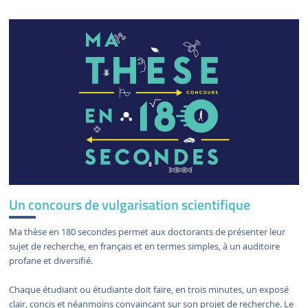
Un concours de vulgarisation scientifique
Ma thèse en 180 secondes permet aux doctorants de présenter leur
sujet de recherche, en français et en termes simples, à un auditoire
profane et diversifié.
Chaque étudiant ou étudiante doit faire, en trois minutes, un exposé
clair, concis et néanmoins convaincant sur son projet de recherche. Le