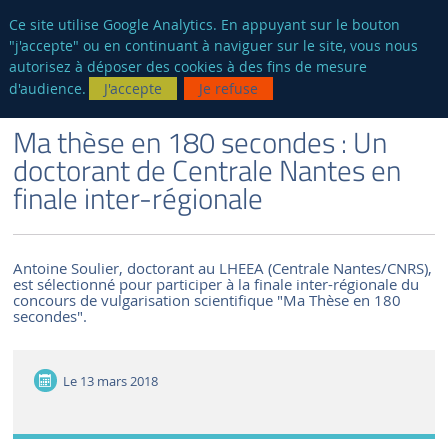
fr
AUTRES SITES
Ce site utilise Google Analytics. En appuyant sur le bouton
"j'accepte" ou en continuant à naviguer sur le site, vous nous
Reche
autorisez à déposer des cookies à des fins de mesure
d'audience.
J'accepte
Je refuse
VERSION FRANÇAISE
LE LABORATOIRE
ACTUALITÉS ET ÉVÉNEMENTS
Ma thèse en 180 secondes : Un
doctorant de Centrale Nantes en
finale inter-régionale
Antoine Soulier, doctorant au LHEEA (Centrale Nantes/CNRS),
est sélectionné pour participer à la finale inter-régionale du
concours de vulgarisation scientifique "Ma Thèse en 180
secondes".
Le
13 mars 2018