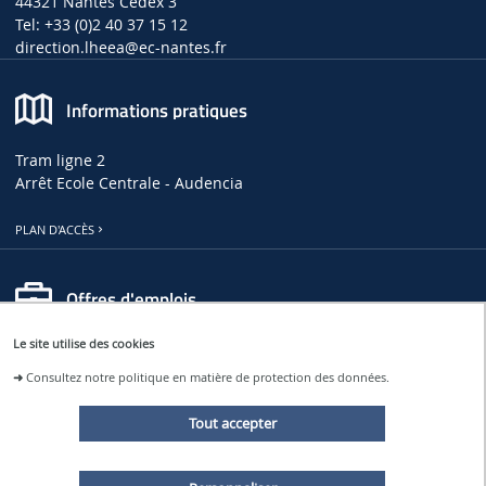
44321 Nantes Cedex 3
Tel: +33 (0)2 40 37 15 12
direction.lheea
@ec-nantes.fr
Informations pratiques
Tram ligne 2
Arrêt Ecole Centrale - Audencia
PLAN D'ACCÈS
Offres d'emplois
Le site utilise des cookies
OFFRES D'EMPLOIS, DE THÈSES ET DE STAGES AU LHEEA
➜
Consultez notre politique en matière de protection des données.
OFFRES D'EMPLOI À CENTRALE NANTES
Tout accepter
Restons connectés