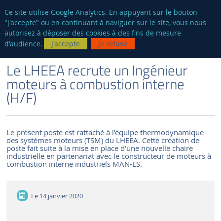
fr
AUTRES SITES
Ce site utilise Google Analytics. En appuyant sur le bouton
"j'accepte" ou en continuant à naviguer sur le site, vous nous
Reche
autorisez à déposer des cookies à des fins de mesure
d'audience.
J'accepte
Je refuse
VERSION FRANÇAISE
LE LABORATOIRE
ACTUALITÉS ET ÉVÉNEMENTS
Le LHEEA recrute un Ingénieur
moteurs à combustion interne
(H/F)
Le présent poste est rattaché à l’équipe thermodynamique
des systèmes moteurs (TSM) du LHEEA. Cette création de
poste fait suite à la mise en place d’une nouvelle chaire
industrielle en partenariat avec le constructeur de moteurs à
combustion interne industriels MAN-ES.
Le
14 janvier 2020