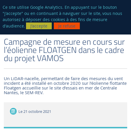
fr
AUTRES SITES
Ce site utilise Google Analytics. En appuyant sur le bouton
"j'accepte" ou en continuant à naviguer sur le site, vous nous
Reche
autorisez à déposer des cookies à des fins de mesure
d'audience.
J'accepte
Je refuse
VERSION FRANÇAISE
LE LABORATOIRE
ACTUALITÉS ET ÉVÉNEMENTS
Campagne de mesure en cours sur
l’éolienne FLOATGEN dans le cadre
du projet VAMOS
Un LiDAR-nacelle, permettant de faire des mesures du vent
incident a été installé en octobre 2020 sur l’éolienne flottante
Floatgen accueillie sur le site d’essais en mer de Centrale
Nantes, le SEM-REV.
Le
21 octobre 2021