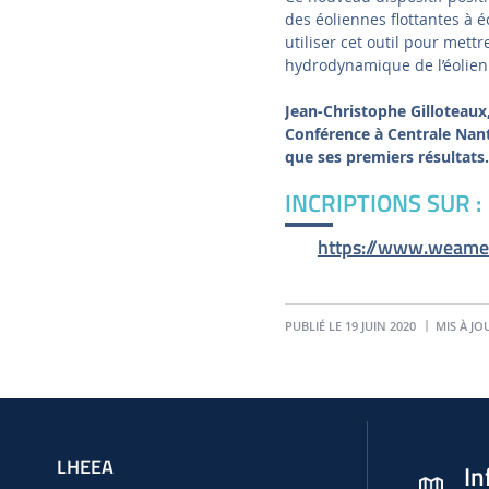
des éoliennes flottantes à é
utiliser cet outil pour met
hydrodynamique de l’éolien
Jean-Christophe Gilloteaux
Conférence à Centrale Nant
que ses premiers résultats.
INCRIPTIONS SUR :
https://www.weamec
PUBLIÉ LE 19 JUIN 2020
MIS À JO
LHEEA
In