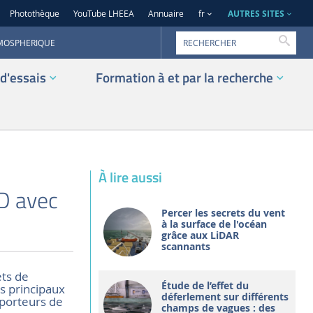
AUTRES SITES
Photothèque
YouTube LHEEA
Annuaire
fr
Reche
TMOSPHERIQUE
d'essais
Formation à et par la recherche
À lire aussi
D avec
Percer les secrets du vent
à la surface de l'océan
grâce aux LiDAR
scannants
ets de
Étude de l’effet du
s principaux
déferlement sur différents
 porteurs de
champs de vagues : des