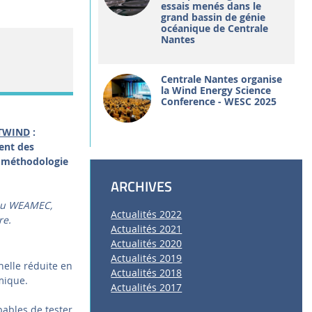
essais menés dans le
grand bassin de génie
océanique de Centrale
Nantes
Centrale Nantes organise
la Wind Energy Science
Conference - WESC 2025
FTWIND
:
ent des
et méthodologie
ARCHIVES
 du WEAMEC,
Actualités 2022
re.
Actualités 2021
Actualités 2020
Actualités 2019
helle réduite en
Actualités 2018
mique.
Actualités 2017
pables de tester