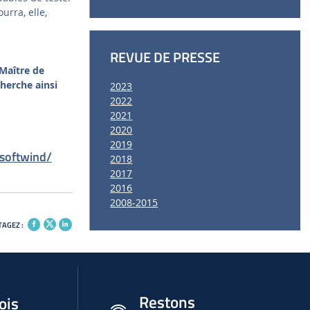
urra, elle,
REVUE DE PRESSE
 Maître de
herche ainsi
2023
2022
2021
2020
2019
softwind/
2018
2017
2016
2008-2015
AGEZ :
Restons
ois