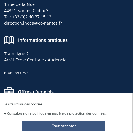
1 rue de la Noë
44321 Nantes Cedex 3
Tel: +33 (0)2 40 37 15 12
direction.lheea
@ec-nantes.fr
Informations pratiques
Tram ligne 2
Arrêt Ecole Centrale - Audencia
PLAN D'ACCÈS
Offres d'emplois
Le site utilise des cookies
OFFRES D'EMPLOIS, DE THÈSES ET DE STAGES AU LHEEA
➜
Consultez notre politique en matière de protection des données.
OFFRES D'EMPLOI À CENTRALE NANTES
Tout accepter
Restons connectés