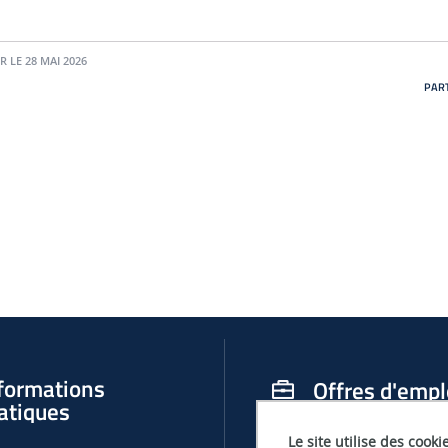
R LE 28 MAI 2026
PART
formations
Offres d'empl
atiques
Le site utilise des cooki
OFFRES D'EMPLOIS, DE THÈSES ET