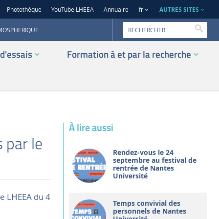
AUTRES SITES
Photothèque
YouTube LHEEA
Annuaire
fr
Reche
TMOSPHERIQUE
d'essais
Formation à et par la recherche
À lire aussi
 par le
Rendez-vous le 24
septembre au festival de
rentrée de Nantes
Université
 le LHEEA du 4
Temps convivial des
personnels de Nantes
Université