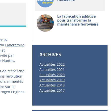
La fabrication additive
pour transformer la
maintenance ferroviaire
ion &
 du
Laboratoire
 et
ARCHIVES
invité par
e Nantes.
Actualités 2022
Actualités 2021
és de recherche
Actualités 2020
ns l’évolution
Actualités 2019
urs alimentés
Actualités 2018
re sur le
Actualités 2017
ydrogen Engines.