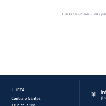
PUBLIÉ LE 28 MAI 2026
MIS À JOU
LHEEA
In
pr
Centrale Nantes
1 rue de la Noë