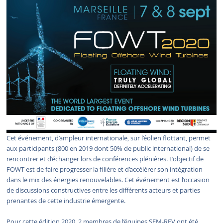
Cet événement, d’ampleur internationale, sur l’éolien flottant, permet
aux participants (800 en 2019 dont 50% de public international) de se
rencontrer et d’échanger lors de conférences plénières. L’objectif de
FOWT est de faire progresser la filière et d’accélérer son intégration
dans le mix des énergies renouvelables. Cet événement est l’occasion
de discussions constructives entre les différents acteurs et parties
prenantes de cette industrie émergente.
Pour cette édition 2020, 2 membres de l’équipes SEM-REV ont été