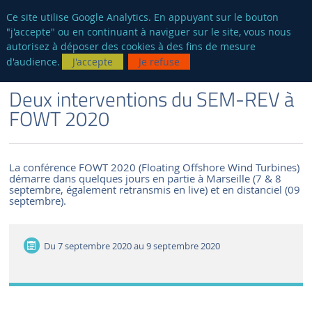
fr
AUTRES SITES
Ce site utilise Google Analytics. En appuyant sur le bouton
"j'accepte" ou en continuant à naviguer sur le site, vous nous
Reche
autorisez à déposer des cookies à des fins de mesure
d'audience.
J'accepte
Je refuse
VERSION FRANÇAISE
LE LABORATOIRE
ACTUALITÉS ET ÉVÉNEMENTS
Deux interventions du SEM-REV à
FOWT 2020
La conférence FOWT 2020 (Floating Offshore Wind Turbines)
démarre dans quelques jours en partie à Marseille (7 & 8
septembre, également retransmis en live) et en distanciel (09
septembre).
Du
7 septembre 2020 au 9 septembre 2020