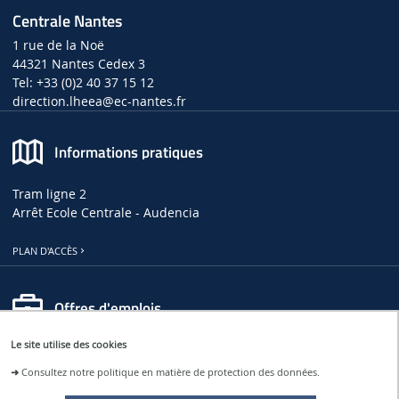
Centrale Nantes
1 rue de la Noë
44321 Nantes Cedex 3
Tel: +33 (0)2 40 37 15 12
direction.lheea
@ec-nantes.fr
Informations pratiques
Tram ligne 2
Arrêt Ecole Centrale - Audencia
PLAN D'ACCÈS
Offres d'emplois
Le site utilise des cookies
OFFRES D'EMPLOIS, DE THÈSES ET DE STAGES AU LHEEA
➜
Consultez notre politique en matière de protection des données.
OFFRES D'EMPLOI À CENTRALE NANTES