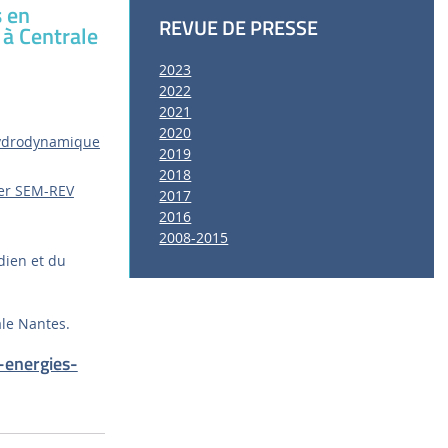
s en
REVUE DE PRESSE
à Centrale
2023
2022
2021
2020
 Hydrodynamique
2019
2018
mer SEM-REV
2017
2016
2008-2015
dien et du
le Nantes.
-energies-