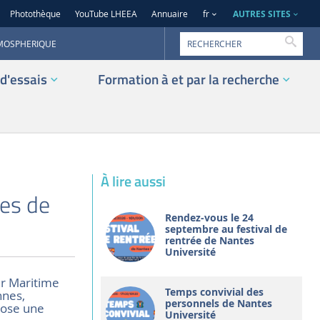
AUTRES SITES
Photothèque
YouTube LHEEA
Annuaire
fr
Reche
TMOSPHERIQUE
d'essais
Formation à et par la recherche
À lire aussi
les de
Rendez-vous le 24
septembre au festival de
rentrée de Nantes
Université
ter Maritime
Temps convivial des
nnes,
personnels de Nantes
pose une
Université