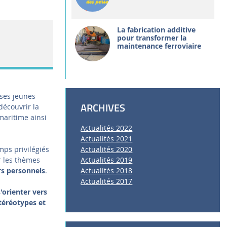
La fabrication additive
pour transformer la
maintenance ferroviaire
ses jeunes
ARCHIVES
découvrir la
maritime ainsi
Actualités 2022
Actualités 2021
mps privilégiés
Actualités 2020
r les thèmes
Actualités 2019
rs personnels
.
Actualités 2018
Actualités 2017
'orienter vers
téréotypes et