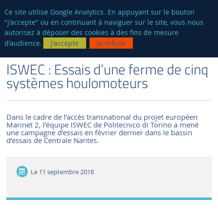
fr
AUTRES SITES
Ce site utilise Google Analytics. En appuyant sur le bouton
"j'accepte" ou en continuant à naviguer sur le site, vous nous
Reche
autorisez à déposer des cookies à des fins de mesure
d'audience.
J'accepte
Je refuse
VERSION FRANÇAISE
LE LABORATOIRE
ACTUALITÉS ET ÉVÉNEMENTS
ISWEC : Essais d’une ferme de cinq
systèmes houlomoteurs
Dans le cadre de l’accès transnational du projet européen
Marinet 2, l’équipe ISWEC de Politecnico di Torino a mené
une campagne d’essais en février dernier dans le bassin
d’essais de Centrale Nantes.
Le
11 septembre 2018