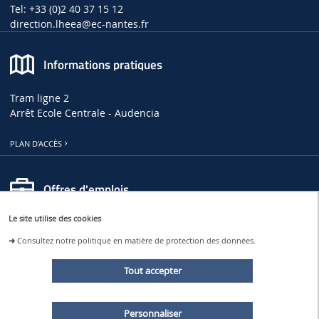
Tel: +33 (0)2 40 37 15 12
direction.lheea
@ec-nantes.fr
Informations pratiques
Tram ligne 2
Arrêt Ecole Centrale - Audencia
PLAN D'ACCÈS
Offres d'emplois
Le site utilise des cookies
OFFRES D'EMPLOIS, DE THÈSES ET DE STAGES AU LHEEA
➜
Consultez notre politique en matière de protection des données.
OFFRES D'EMPLOI À CENTRALE NANTES
Tout accepter
Restons connectés
Personnaliser