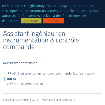
fr
AUTRES SITES
Ce site utilise Google Analytics. En appuyant sur le bouton
"j'accepte" ou en continuant à naviguer sur le site, vous nous
Reche
autorisez à déposer des cookies à des fins de mesure
d'audience.
J'accepte
Je refuse
VERSION FRANÇAISE
LE LABORATOIRE
OFFRES D'EMPLOIS ET DE STAGES
Assistant ingénieur en
instrumentation & contrôle
commande
Recrutement terminé
FP-ASI_instrumentation_controle_commande-1.pdf
(PDF, 56833 Ko)
Dates
Créé le 12 novembre 2018
PUBLIÉ LE 12 NOVEMBRE 2018
MIS À JOUR LE 19 MARS 2019