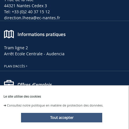
44321 Nantes Cedex 3
Tel: +33 (0)2 40 37 15 12
direction.lheea
@ec-nantes.fr
Informations pratiques
Tram ligne 2
Arrêt Ecole Centrale - Audencia
PLAN D'ACCÈS
Offres d'emplois
Le site utilise des cookies
OFFRES D'EMPLOIS, DE THÈSES ET DE STAGES AU LHEEA
➜
Consultez notre politique en matière de protection des données.
OFFRES D'EMPLOI À CENTRALE NANTES
Tout accepter
Restons connectés