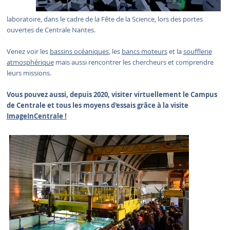
laboratoire, dans le cadre de la Fête de la Science, lors des portes
ouvertes de Centrale Nantes.
Venez voir les
bassins océaniques
, les
bancs moteurs
et la
soufflerie
atmosphérique
mais aussi rencontrer les chercheurs et comprendre
leurs missions.
Vous pouvez aussi, depuis 2020, visiter virtuellement le Campus
de Centrale et tous les moyens d'essais grâce à la visite
ImageInCentrale !