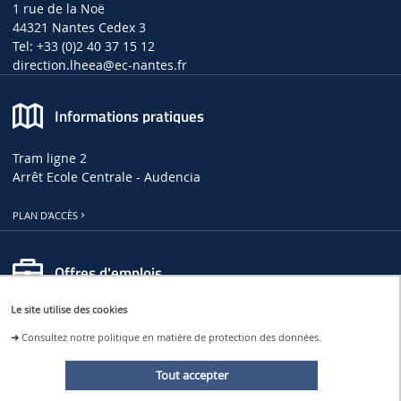
1 rue de la Noë
44321 Nantes Cedex 3
Tel: +33 (0)2 40 37 15 12
direction.lheea
@ec-nantes.fr
Informations pratiques
Tram ligne 2
Arrêt Ecole Centrale - Audencia
PLAN D'ACCÈS
Offres d'emplois
Le site utilise des cookies
OFFRES D'EMPLOIS, DE THÈSES ET DE STAGES AU LHEEA
➜
Consultez notre politique en matière de protection des données.
OFFRES D'EMPLOI À CENTRALE NANTES
Tout accepter
Restons connectés