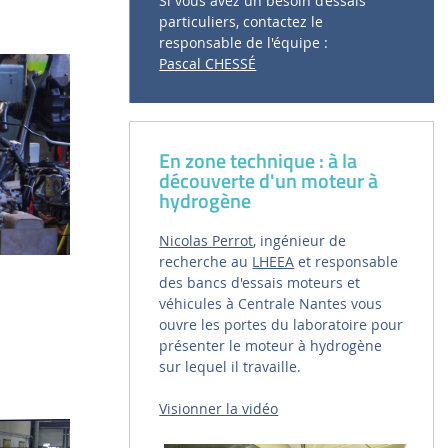
Si vous avez un besoin d’essais
particuliers, contactez le
responsable de l'équipe :
Pascal CHESSÉ
En zone technique : à la
découverte d'un moteur à
hydrogène
Nicolas Perrot
, ingénieur de
recherche au
LHEEA
et responsable
des bancs d'essais moteurs et
véhicules à Centrale Nantes vous
ouvre les portes du laboratoire pour
présenter le moteur à hydrogène
sur lequel il travaille.
Visionner la vidéo