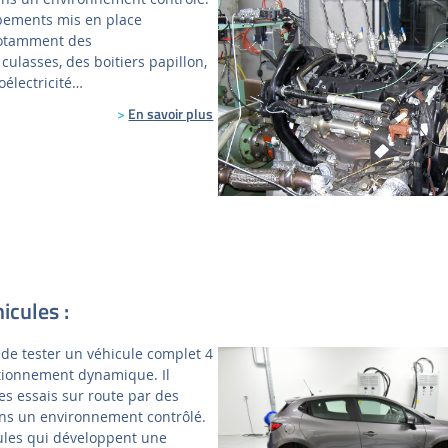
pements mis en place
notamment des
ulasses, des boitiers papillon,
électricité…
>
En savoir plus
icules :
 de tester un véhicule complet 4
tionnement dynamique. Il
s essais sur route par des
ans un environnement contrôlé.
cules qui développent une