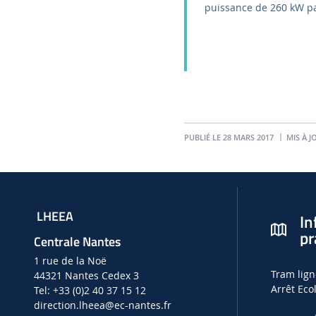
puissance de 260 kW pa
PUBLIÉ LE 28 MARS 2017
MIS À JO
LHEEA
In
pr
Centrale Nantes
1 rue de la Noë
Tram lign
44321 Nantes Cedex 3
Arrêt Eco
Tel: +33 (0)2 40 37 15 12
direction.lheea
@ec-nantes.fr