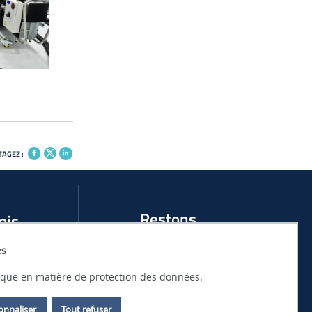
AGEZ :
Restons
ois
connectés
es
 DE STAGES AU
ACTUALITÉS ET ÉVÉNEMENTS DU LHEEA
tique en matière de protection des données.
ANTES
onnaliser
Tout refuser